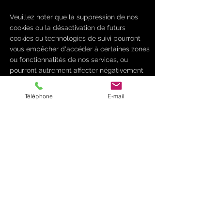
Veuillez noter que la suppression de nos
cookies ou la désactivation de futurs
cookies ou technologies de suivi pourront
vous empêcher d'accéder à certaines zones
ou fonctionnalités de nos services, ou
pourront autrement affecter négativement
votre expérience d'utilisateur.
Téléphone
E-mail
Les liens suivants peuvent être utiles, ou
vous pouvez utiliser l'option
«
Aide
»
de
votre navigateur.
Paramètres des cookies dans Firefox
Paramètres des cookies dans Internet
Explorer
Paramètres des cookies dans Google
Chrome
Paramètres des cookies dans Safari (OS X)
Paramètres des cookies dans Safari (iOS)